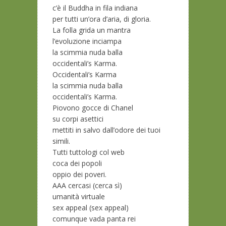
c’è il Buddha in fila indiana
per tutti un’ora d’aria, di gloria.
La folla grida un mantra
l’evoluzione inciampa
la scimmia nuda balla
occidentali’s Karma.
Occidentali’s Karma
la scimmia nuda balla
occidentali’s Karma.
Piovono gocce di Chanel
su corpi asettici
mettiti in salvo dall’odore dei tuoi
simili.
Tutti tuttologi col web
coca dei popoli
oppio dei poveri.
AAA cercasi (cerca sì)
umanità virtuale
sex appeal (sex appeal)
comunque vada panta rei