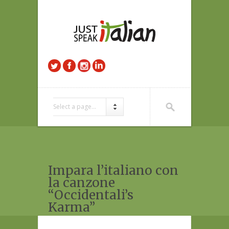
Select a page...
Impara l’italiano con
la canzone
“Occidentali’s
Karma”