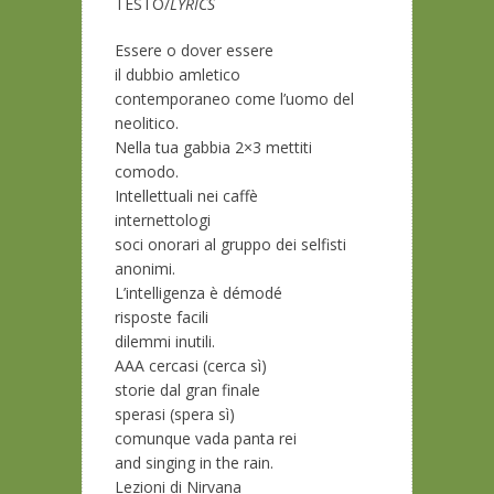
TESTO/
LYRICS
Essere o dover essere
il dubbio amletico
contemporaneo come l’uomo del
neolitico.
Nella tua gabbia 2×3 mettiti
comodo.
Intellettuali nei caffè
internettologi
soci onorari al gruppo dei selfisti
anonimi.
L’intelligenza è démodé
risposte facili
dilemmi inutili.
AAA cercasi (cerca sì)
storie dal gran finale
sperasi (spera sì)
comunque vada panta rei
and singing in the rain.
Lezioni di Nirvana