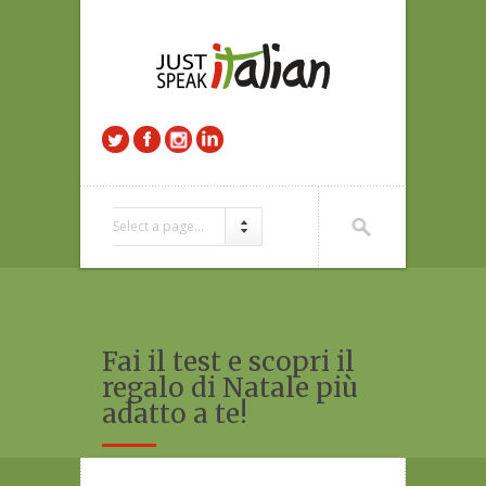
Select a page...
Fai il test e scopri il
regalo di Natale più
adatto a te!